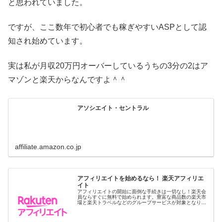
と思われていました。
ですが、ここ数年で初心者でも稼ぎやすいASPとして認
知され始めています。
実は私が月収20万円オーバーしているうちの3分の2はア
マゾンと楽天からなんですよ＾＾
アソシエイト・セントラル
affiliate.amazon.co.jp
アフィリエイトを始めるなら！ 楽天アフィリエ
イト
アフィリエイトの開始に面倒な手続きは一切なし！楽天会
員ならすぐに無料で始められます。豊富な商品数の楽天市
場と楽天トラベルなどのグループサービスが対象となりま
すので幅広い分野から商品を選べます。アフィリエイト成
果報酬は楽天キャッシュで1円から...