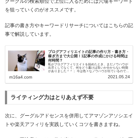
グーグルの検索順位で上位に入るためには穴場キーワード
を狙っていくのがオススメです。
記事の書き方やキーワードリサーチについてはこちらの記
事で解説しています。
ブログアフィリエイトの記事の作り方・書き方・
稼ぎ方まで大公開！1記事の作成にかける時間は
何時間？
私がブログアフィリエイトを始めたとき、まだノウハウが
出尽くしてなくて、何をどう書けば良いか分からない時期
がありました＾＾； 今は色々なノウハウが出ているのでア
フィリエイトの『やり方』自体ははっきりしてきましたよ
2021.05.24
m16a4.com
ね。 今回は、キーワード選定が大の苦手だった私が、どう
やって検索エンジン経由のアクセスをしっかりと捕まえて
いるのか。どのようにキーワード選定をしているのかとい
った視点から、ブログ記事の作り方を解説していきます(*
´ω｀*)
ライティング力はとりあえず不要
次に、グーグルアドセンスを併用してアマゾンアソシエイ
トや楽天アフィリを実践していくコツを書きますね。