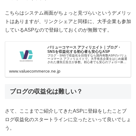
こちらはシステム画面がちょっと見づらいというデメリッ
トはありますが、リンクシェアと同様に、大手企業も参加
しているASPなので登録しておくのが無難です。
バリューコマース アフィリエイト｜ブログ・
SNSを収益化する初心者も安心なASP
ブログ・SNSで収益化を目指すなら国内有数ASPのバリュ
ーコマース アフィリエイトで。大手有名企業をはじめ厳選
された優良広告主が多数。初心者でも安心のフォロー体制
と便利機能で、あなたの収益化を強力にサポートします。
www.valuecommerce.ne.jp
ブログの収益化は難しい？
さて、ここまでご紹介してきたASPに登録をしたことブ
ログ収益化のスタートラインに立ったといって良いでしょ
う。